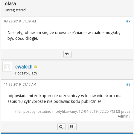
olasa
Unregistered
08-23-2018, 01:39 PM
#7
Niestety, obawiam się, że unowocześnianie wizualne mogłoby
być dość drogie.
ewalech
Początkujący
11-28-2019, 09:13 AM
#8
odpowiada mi że kupon nie uczestniczy w losowaniu skoro ma
zapis 10 cyfr /prosze nie podawac kodu publicznie/
(Ten post był ostatnio modyfikowany: 12-04-2019, 02:25 PM {2} przez
Admin
.)