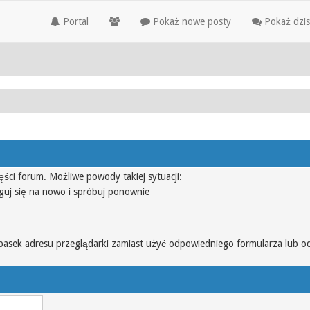
Portal
Pokaż nowe posty
Pokaż dzis
ęści forum. Możliwe powody takiej sytuacji:
guj się na nowo i spróbuj ponownie
pasek adresu przeglądarki zamiast użyć odpowiedniego formularza lub o