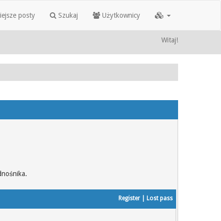
iejsze posty
Szukaj
Użytkownicy
Witaj!
dnośnika.
Register
|
Lost pass