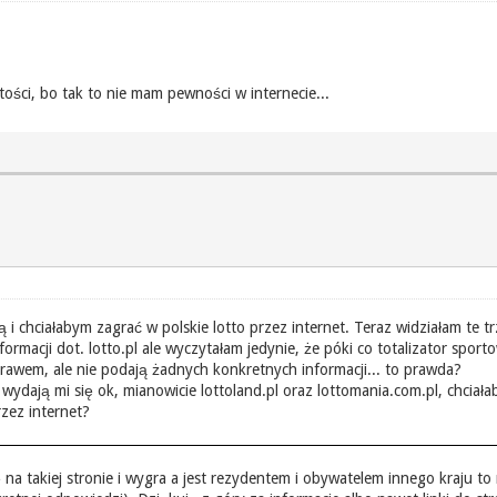
stości, bo tak to nie mam pewności w internecie...
i chciałabym zagrać w polskie lotto przez internet. Teraz widziałam te t
formacji dot. lotto.pl ale wyczytałam jedynie, że póki co totalizator spo
rawem, ale nie podają żadnych konkretnych informacji... to prawda?
wydają mi się ok, mianowicie lottoland.pl oraz lottomania.com.pl, chciałab
zez internet?
 się na takiej stronie i wygra a jest rezydentem i obywatelem innego kraj