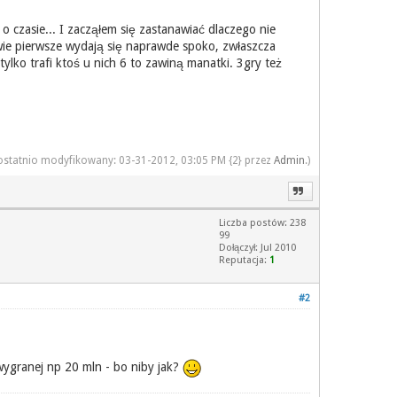
 czasie... I zacząłem się zastanawiać dlaczego nie
 Dwie pierwsze wydają się naprawde spoko, zwłaszcza
 tylko trafi ktoś u nich 6 to zawiną manatki. 3gry też
 ostatnio modyfikowany: 03-31-2012, 03:05 PM {2} przez
Admin
.)
Liczba postów: 238
99
Dołączył: Jul 2010
Reputacja:
1
#2
wygranej np 20 mln - bo niby jak?