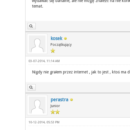
wydawać się banalne, ale nie mogę znaleźć na nie konk
temat.
kosek
Początkujący
03-07-2014, 11:14 AM
Nigdy nie grałem przez internet , jak to jest , ktoś 
perastra
Junior
10-12-2014, 05:53 PM