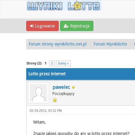
Logowanie
Rejestracja
Forum strony wynikilotto.net.pl
Forum Wynikilotto
0 Głosów - 0 Średnio
1
2
3
4
5
Strony (2):
1
2
Dalej »
Lotto przez internet
pawelec
Początkujący
03-30-2012, 01:32 PM
Witam,
Znacie jakieś sposoby do gry w lotto przez internet?