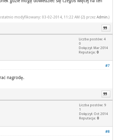
tronek gdzie mogę dowiedzieć się czegoś więcej na ten
 ostatnio modyfikowany: 03-02-2014, 11:22 AM {2} przez
Admin
.)
Liczba postów: 4
0
Dołączył: Mar 2014
Reputacja:
0
#7
brać nagrodę.
Liczba postów: 9
1
Dołączył: Oct 2014
Reputacja:
0
#8