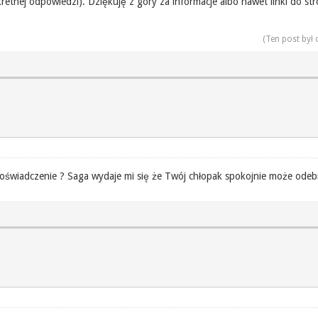
retnej odpowiedzi). Dziękuję z góry za informacje albo nawet linki do s
(Ten post był
ma doświadczenie ? Saga wydaje mi się że Twój chłopak spokojnie może ode