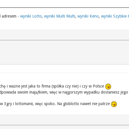
d adresem -
wyniki Lotto
,
wyniki Multi Multi
,
wyniki Keno
,
wyniki Szybkie
ę i ważne jest jaka to firma (spółka czy nie) i czy w Polsce
iel) odpowiada swoim majątkiem, więc w najgorszym wypadku dostaniesz je
w 3gry i lottomanii, więc spoko. Na globlotto nawet nie patrze