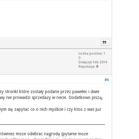
Liczba postów: 1
0
Dołączył: Feb 2014
Reputacja:
0
#6
rzy stronki które zostały podane przez pawelec i dwie
rtowy nie prowadzi sprzedaży w necie. Dodatkowo piszą,
ym się zapytać co o nich myślicie i czy ktoś z was już
u to również może odebrać nagrodę (pytanie może