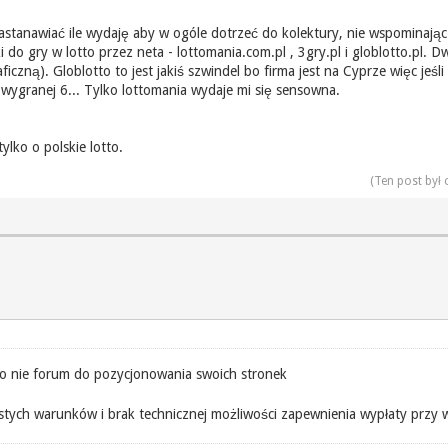
stanawiać ile wydaję aby w ogóle dotrzeć do kolektury, nie wspominając o
i do gry w lotto przez neta - lottomania.com.pl , 3gry.pl i globlotto.pl.
ficzną). Globlotto to jest jakiś szwindel bo firma jest na Cyprze więc jeśli
 wygranej 6... Tylko lottomania wydaje mi się sensowna.
ylko o polskie lotto.
(Ten post był
o nie forum do pozycjonowania swoich stronek
zystych warunków i brak technicznej możliwości zapewnienia wypłaty przy 