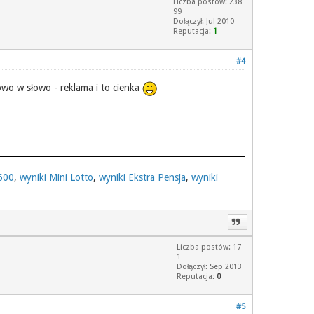
Liczba postów: 238
99
Dołączył: Jul 2010
Reputacja:
1
#4
owo w słowo - reklama i to cienka
 600
,
wyniki Mini Lotto
,
wyniki Ekstra Pensja
,
wyniki
Liczba postów: 17
1
Dołączył: Sep 2013
Reputacja:
0
#5