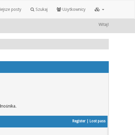
iejsze posty
Szukaj
Użytkownicy
Witaj!
dnośnika.
Register
|
Lost pass