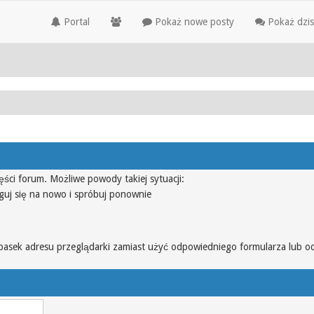
Portal
Pokaż nowe posty
Pokaż dzis
ęści forum. Możliwe powody takiej sytuacji:
guj się na nowo i spróbuj ponownie
pasek adresu przeglądarki zamiast użyć odpowiedniego formularza lub o