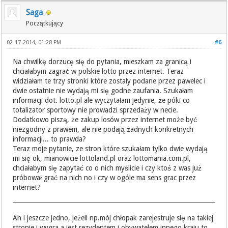
Saga
Początkujący
02-17-2014, 01:28 PM
#6
Na chwilkę dorzucę się do pytania, mieszkam za granicą i
chciałabym zagrać w polskie lotto przez internet. Teraz
widziałam te trzy stronki które zostały podane przez pawelec i
dwie ostatnie nie wydają mi się godne zaufania. Szukałam
informacji dot. lotto.pl ale wyczytałam jedynie, że póki co
totalizator sportowy nie prowadzi sprzedaży w necie.
Dodatkowo piszą, że zakup losów przez internet może być
niezgodny z prawem, ale nie podają żadnych konkretnych
informacji... to prawda?
Teraz moje pytanie, ze stron które szukałam tylko dwie wydają
mi się ok, mianowicie lottoland.pl oraz lottomania.com.pl,
chciałabym się zapytać co o nich myślicie i czy ktoś z was już
próbował grać na nich no i czy w ogóle ma sens grac przez
internet?
Ah i jeszcze jedno, jeżeli np.mój chłopak zarejestruje się na takiej
stronie i wygra a jest rezydentem i obywatelem innego kraju to