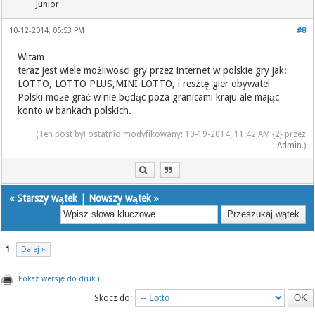
Junior
10-12-2014, 05:53 PM
#8
Witam
teraz jest wiele możliwości gry przez internet w polskie gry jak:
LOTTO, LOTTO PLUS,MINI LOTTO, i resztę gier obywatel
Polski może grać w nie będąc poza granicami kraju ale mając
konto w bankach polskich.
(Ten post był ostatnio modyfikowany: 10-19-2014, 11:42 AM {2} przez
Admin
.)
«
Starszy wątek
|
Nowszy wątek
»
1
Dalej »
Pokaż wersję do druku
Skocz do: