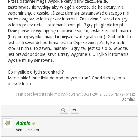
Przez ostatnie mega wysokie ceny paliw zacząłem się
zastanawiać ile wydaję aby w ogóle dotrzeć do kolektury, nie
wspominając o czasie... I zacząłem się zastanawiać dlaczego nie
można zagrać w lotto przez internet. Znalazłem 3 stroki do gry
w lotto przez neta - lottomania.com.pl , 3gry.pl i globlotto.pl.
Dwie pierwsze wydają się naprawde spoko, zwłaszcza lottomania
(bo podają wyniki i mają ładniejszą szate graficzną). Globlotto to
jest jakiś szwindel bo firma jest na Cyprze więc jeśli tylko trafi
ktoś u nich 6 to zawiną manatki. 3gry też jest sp z o.o. więc też
jest prawdopodobieństwo utraty wygranej 6... Tylko lottomania
wydaje mi się sensowna.
Co myślicie o tych stronkach?
Macie jakieś inne linki do podobnych stron? Chodzi mi tylko o
polskie lotto.
(Ten post był ostatnio modyfikowany: 03-31-2012, 03:05 PM {2} przez
Admin
.)
Admin
Administrator