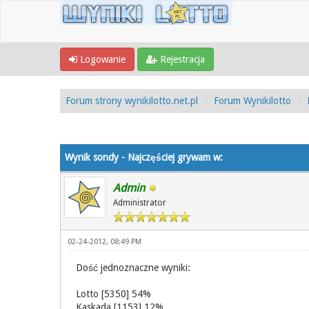
Logowanie
Rejestracja
Forum strony wynikilotto.net.pl
Forum Wynikilotto
0 Głosów - 0 Średnio
1
2
3
4
5
Wynik sondy - Najczęściej grywam w:
Admin
Administrator
02-24-2012, 08:49 PM
Dość jednoznaczne wyniki:
Lotto [5350] 54%
Kaskada [1153] 12%