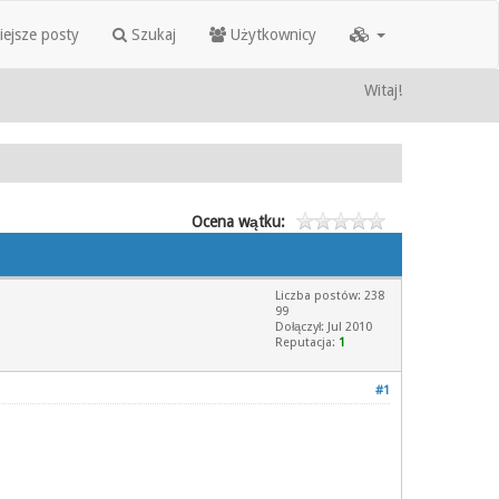
iejsze posty
Szukaj
Użytkownicy
Witaj!
Ocena wątku:
Liczba postów: 238
99
Dołączył: Jul 2010
Reputacja:
1
#1