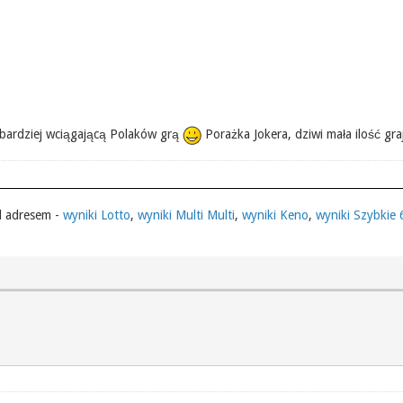
jbardziej wciągającą Polaków grą
Porażka Jokera, dziwi mała ilość gra
d adresem -
wyniki Lotto
,
wyniki Multi Multi
,
wyniki Keno
,
wyniki Szybkie