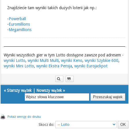
Znajdziecie tam wyniki takich dużych loterii jak np.:
-
Powerball
-
Euromillions
-
Megamillions
Wyniki wszystkich gier w tym Lotto dostępne zawsze pod adresem -
wyniki Lotto
,
wyniki Multi Multi
,
wyniki Keno
,
wyniki Szybkie 600
,
wyniki Mini Lotto
,
wyniki Ekstra Pensja
,
wyniki Eurojackpot
«
Starszy wątek
|
Nowszy wątek
»
Pokaż wersję do druku
Skocz do: