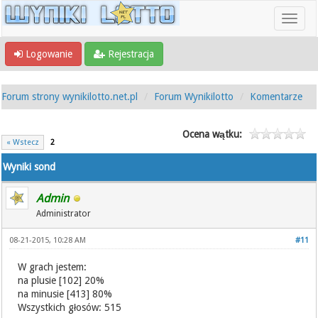
Logowanie
Rejestracja
Forum strony wynikilotto.net.pl
Forum Wynikilotto
Komentarze
Ocena wątku:
« Wstecz
2
Wyniki sond
Admin
Administrator
08-21-2015, 10:28 AM
#11
W grach jestem:
na plusie [102] 20%
na minusie [413] 80%
Wszystkich głosów: 515