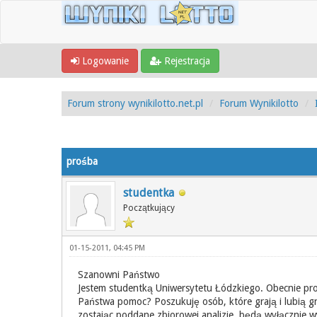
Logowanie
Rejestracja
Forum strony wynikilotto.net.pl
Forum Wynikilotto
0 Głosów - 0 Średnio
1
2
3
4
5
prośba
studentka
Początkujący
01-15-2011, 04:45 PM
Szanowni Państwo
Jestem studentką Uniwersytetu Łódzkiego. Obecnie prow
Państwa pomoc? Poszukuję osób, które grają i lubią g
zostając poddane zbiorowej analizie, będą wyłącznie 