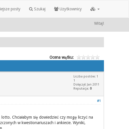
iejsze posty
Szukaj
Użytkownicy
Witaj!
Ocena wątku:
Liczba postów: 1
1
Dołączył: Jan 2011
Reputacja:
0
#1
lotto. Chciałabym się dowiedzieć czy mogę liczyć na
czonych w kwestionariuszach i ankiecie. Wyniki,
m.