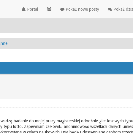
Portal
Pokaż nowe posty
Pokaż dzis
Inne
adzę badanie do mojej pracy magisterskiej odnośnie gier losowych typu 
ry typu lotto. Zapewniam całkowitą anonimowość wszelkich danych umiesz
wykorzystane w celach naukowych i nie będą udostępniane osobom trzeci