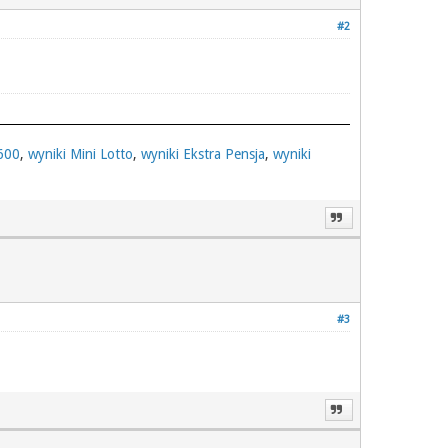
#2
 600
,
wyniki Mini Lotto
,
wyniki Ekstra Pensja
,
wyniki
#3