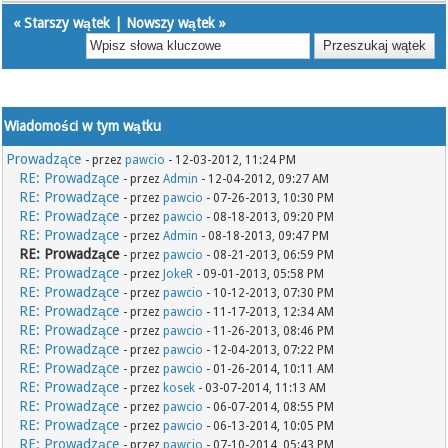
«
Starszy wątek
|
Nowszy wątek
»
Wiadomości w tym wątku
Prowadzące
- przez
pawcio
- 12-03-2012, 11:24 PM
RE: Prowadzące
- przez
Admin
- 12-04-2012, 09:27 AM
RE: Prowadzące
- przez
pawcio
- 07-26-2013, 10:30 PM
RE: Prowadzące
- przez
pawcio
- 08-18-2013, 09:20 PM
RE: Prowadzące
- przez
Admin
- 08-18-2013, 09:47 PM
RE: Prowadzące
- przez
pawcio
- 08-21-2013, 06:59 PM
RE: Prowadzące
- przez
JokeR
- 09-01-2013, 05:58 PM
RE: Prowadzące
- przez
pawcio
- 10-12-2013, 07:30 PM
RE: Prowadzące
- przez
pawcio
- 11-17-2013, 12:34 AM
RE: Prowadzące
- przez
pawcio
- 11-26-2013, 08:46 PM
RE: Prowadzące
- przez
pawcio
- 12-04-2013, 07:22 PM
RE: Prowadzące
- przez
pawcio
- 01-26-2014, 10:11 AM
RE: Prowadzące
- przez
kosek
- 03-07-2014, 11:13 AM
RE: Prowadzące
- przez
pawcio
- 06-07-2014, 08:55 PM
RE: Prowadzące
- przez
pawcio
- 06-13-2014, 10:05 PM
RE: Prowadzące
- przez
pawcio
- 07-10-2014, 05:43 PM