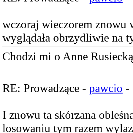
wczoraj wieczorem znowu w
wyglądała obrzydliwie na t
Chodzi mi o Anne Rusieck
RE: Prowadzące -
pawcio
-
I znowu ta skórzana obleśn
losowaniu tym razem wylaz