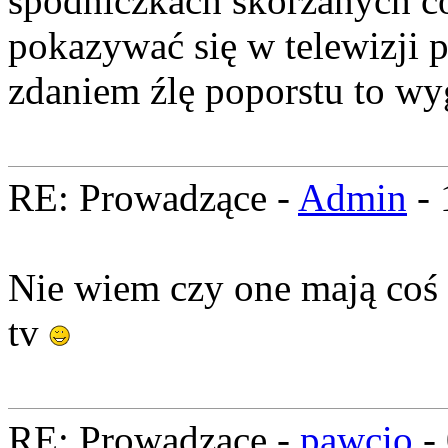
spódniczkach skórzanych co
pokazywać się w telewizji 
zdaniem źlę poporstu to wy
RE: Prowadzące -
Admin
- 
Nie wiem czy one mają coś 
tv
RE: Prowadzące -
pawcio
-