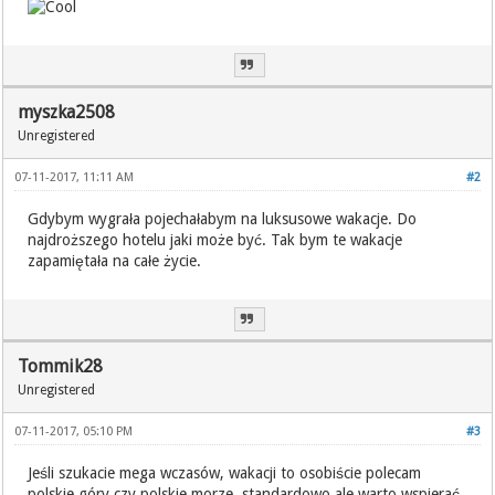
myszka2508
Unregistered
07-11-2017, 11:11 AM
#2
Gdybym wygrała pojechałabym na luksusowe wakacje. Do
najdroższego hotelu jaki może być. Tak bym te wakacje
zapamiętała na całe życie.
Tommik28
Unregistered
07-11-2017, 05:10 PM
#3
Jeśli szukacie mega wczasów, wakacji to osobiście polecam
polskie góry czy polskie morze, standardowo ale warto wspierać