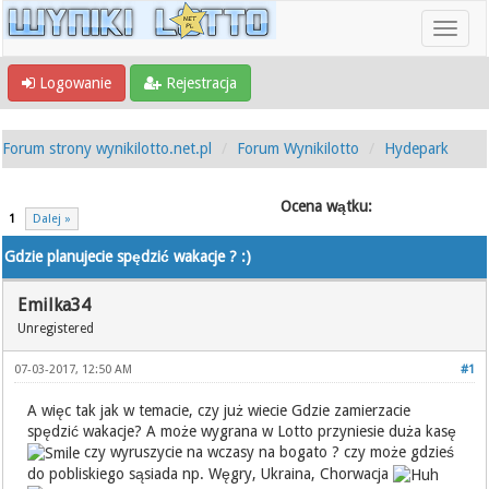
Logowanie
Rejestracja
Forum strony wynikilotto.net.pl
Forum Wynikilotto
Hydepark
Ocena wątku:
1
Dalej »
Gdzie planujecie spędzić wakacje ? :)
Emilka34
Unregistered
07-03-2017, 12:50 AM
#1
A więc tak jak w temacie, czy już wiecie Gdzie zamierzacie
spędzić wakacje? A może wygrana w Lotto przyniesie duża kasę
czy wyruszycie na wczasy na bogato ? czy może gdzieś
do pobliskiego sąsiada np. Węgry, Ukraina, Chorwacja