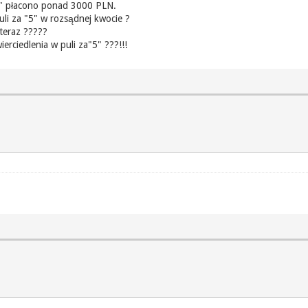
5" płacono ponad 3000 PLN.
uli za "5" w rozsądnej kwocie ?
 teraz ?????
erciedlenia w puli za"5" ???!!!