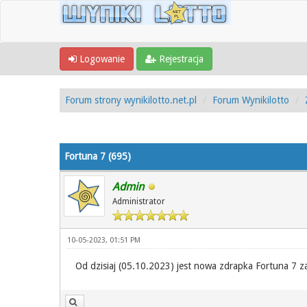
Logowanie
Rejestracja
Forum strony wynikilotto.net.pl
Forum Wynikilotto
0 Głosów - 0 Średnio
1
2
3
4
5
Fortuna 7 (695)
Admin
Administrator
10-05-2023, 01:51 PM
Od dzisiaj (05.10.2023) jest nowa zdrapka Fortuna 7 za