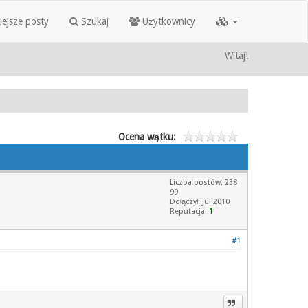
iejsze posty
Szukaj
Użytkownicy
Witaj!
Ocena wątku:
Liczba postów: 238
99
Dołączył: Jul 2010
Reputacja:
1
#1