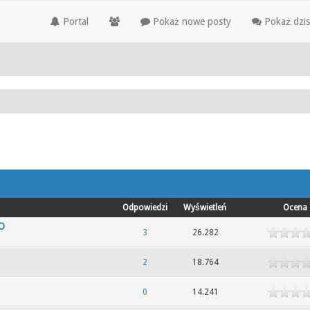
Portal
Pokaż nowe posty
Pokaż dzis
Odpowiedzi
Wyświetleń
Ocena
TO
dek
3
26.282
dek
2
18.764
dek
0
14.241