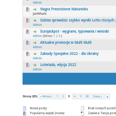
0 głosów - średnia ocena: 0 na 5 gwiaz
1
2
3
4
5
Admin
Viagra Prescrizione Matunioks
0 głosów - średnia ocena: 0 na 5 gwiaz
1
2
3
4
5
JanWhant
Gdzies sprawdzić szybko wyniki Lotto różnych 
0 głosów - średnia ocena: 0 na 5 gwiaz
1
2
3
4
5
Admin
Eurojackpot - wygrane, typowania i wnioski
0 głosów - średnia ocena: 0 na 5 gwiaz
1
2
3
4
5
Admin
(Stron:
1
2
3
)
Aktualne promocje w Multi Multi
0 głosów - średnia ocena: 0 na 5 gwiaz
1
2
3
4
5
Admin
Zakłady Specjalne 2022 - dla Ukrainy
0 głosów - średnia ocena: 0 na 5 gwiaz
1
2
3
4
5
Admin
Loteriada, edycja 2022
0 głosów - średnia ocena: 0 na 5 gwiaz
1
2
3
4
5
Admin
Strony (83):
« Wstecz
1
2
3
4
5
83
Dalej »
Nowe posty
Brak nowych post
Popularny wątek (nowe)
Zawiera Twoje pos