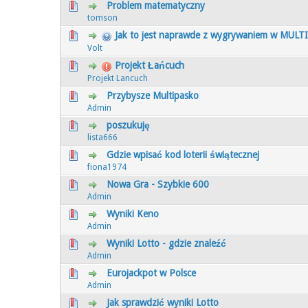
Problem matematyczny
0 głosów - średnia ocena: 0 na 5 gwiaz
1
2
3
4
5
tomson
Jak to jest naprawde z wygrywaniem w MUL
0 głosów - średnia ocena: 0 na 5 gwiaz
1
2
3
4
5
Volt
Projekt Łańcuch
0 głosów - średnia ocena: 0 na 5 gwiaz
1
2
3
4
5
Projekt Lancuch
Przybysze Multipasko
0 głosów - średnia ocena: 0 na 5 gwiaz
1
2
3
4
5
Admin
poszukuję
0 głosów - średnia ocena: 0 na 5 gwiaz
1
2
3
4
5
lista666
Gdzie wpisać kod loterii świątecznej
0 głosów - średnia ocena: 0 na 5 gwiaz
1
2
3
4
5
fiona1974
Nowa Gra - Szybkie 600
0 głosów - średnia ocena: 0 na 5 gwiaz
1
2
3
4
5
Admin
Wyniki Keno
0 głosów - średnia ocena: 0 na 5 gwiaz
1
2
3
4
5
Admin
Wyniki Lotto - gdzie znaleźć
0 głosów - średnia ocena: 0 na 5 gwiaz
1
2
3
4
5
Admin
Eurojackpot w Polsce
0 głosów - średnia ocena: 0 na 5 gwiaz
1
2
3
4
5
Admin
Jak sprawdzić wyniki Lotto