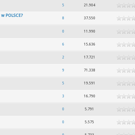
dek
5
21.904
TI w POLSCE?
dek
8
37.550
dek
0
11.990
dek
6
15.636
dek
2
17.721
dek
9
71.338
dek
5
19.591
dek
3
16.790
dek
0
5.791
dek
0
5.575