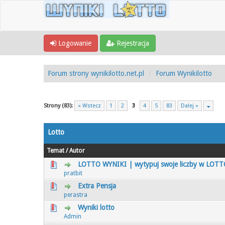
Logowanie
Rejestracja
Forum strony wynikilotto.net.pl
Forum Wynikilotto
Strony (83):
« Wstecz
1
2
3
4
5
83
Dalej »
Lotto
Temat
/
Autor
LOTTO WYNIKI | wytypuj swoje liczby w LOT
0 głosów - średnia ocena: 0 na 5 gwiaz
1
2
3
4
5
pratbit
Extra Pensja
0 głosów - średnia ocena: 0 na 5 gwiaz
1
2
3
4
5
perastra
Wyniki lotto
0 głosów - średnia ocena: 0 na 5 gwiaz
1
2
3
4
5
Admin