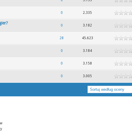
dek
0
5.733
dek
0
2.335
gier?
dek
0
3.182
dek
28
45.623
dek
0
3.184
dek
0
3.158
dek
0
3.005
ów
ty