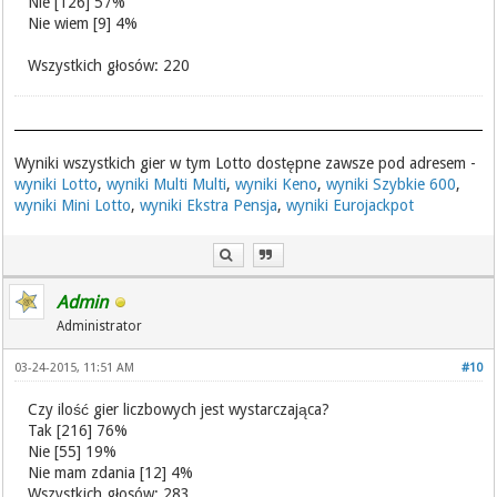
Nie [126] 57%
Nie wiem [9] 4%
Wszystkich głosów: 220
Wyniki wszystkich gier w tym Lotto dostępne zawsze pod adresem -
wyniki Lotto
,
wyniki Multi Multi
,
wyniki Keno
,
wyniki Szybkie 600
,
wyniki Mini Lotto
,
wyniki Ekstra Pensja
,
wyniki Eurojackpot
Admin
Administrator
03-24-2015, 11:51 AM
#10
Czy ilość gier liczbowych jest wystarczająca?
Tak [216] 76%
Nie [55] 19%
Nie mam zdania [12] 4%
Wszystkich głosów: 283