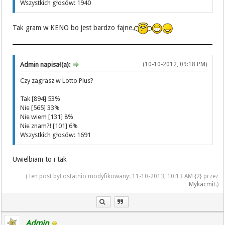
Wszystkich głosów: 1940
Tak gram w KENO bo jest bardzo fajne.
Admin napisał(a):
(10-10-2012, 09:18 PM)
Czy zagrasz w Lotto Plus?
Tak [894] 53%
Nie [565] 33%
Nie wiem [131] 8%
Nie znam?! [101] 6%
Wszystkich głosów: 1691
Uwielbiam to i tak
(Ten post był ostatnio modyfikowany: 11-10-2013, 10:13 AM {2} przez
Mykacmit
.)
Admin