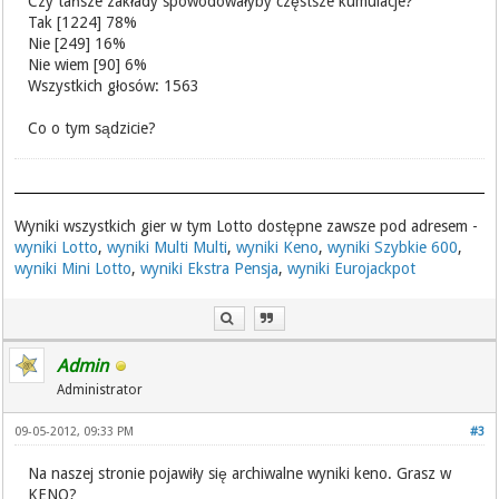
Czy tańsze zakłady spowodowałyby częstsze kumulacje?
Tak [1224] 78%
Nie [249] 16%
Nie wiem [90] 6%
Wszystkich głosów: 1563
Co o tym sądzicie?
Wyniki wszystkich gier w tym Lotto dostępne zawsze pod adresem -
wyniki Lotto
,
wyniki Multi Multi
,
wyniki Keno
,
wyniki Szybkie 600
,
wyniki Mini Lotto
,
wyniki Ekstra Pensja
,
wyniki Eurojackpot
Admin
Administrator
09-05-2012, 09:33 PM
#3
Na naszej stronie pojawiły się archiwalne wyniki keno. Grasz w
KENO?