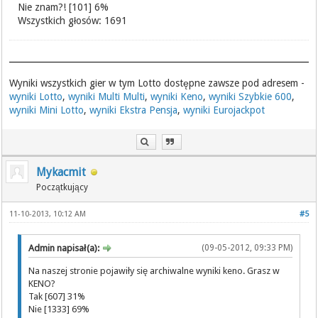
Nie znam?! [101] 6%
Wszystkich głosów: 1691
Wyniki wszystkich gier w tym Lotto dostępne zawsze pod adresem -
wyniki Lotto
,
wyniki Multi Multi
,
wyniki Keno
,
wyniki Szybkie 600
,
wyniki Mini Lotto
,
wyniki Ekstra Pensja
,
wyniki Eurojackpot
Mykacmit
Początkujący
11-10-2013, 10:12 AM
#5
Admin napisał(a):
(09-05-2012, 09:33 PM)
Na naszej stronie pojawiły się archiwalne wyniki keno. Grasz w
KENO?
Tak [607] 31%
Nie [1333] 69%