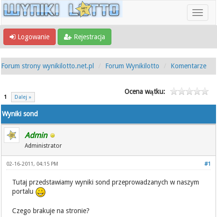
Logowanie
Rejestracja
Forum strony wynikilotto.net.pl
Forum Wynikilotto
Komentarze
Ocena wątku:
1
Dalej »
Wyniki sond
Admin
Administrator
02-16-2011, 04:15 PM
#1
Tutaj przedstawiamy wyniki sond przeprowadzanych w naszym
portalu
Czego brakuje na stronie?