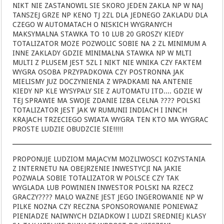
NIKT NIE ZASTANOWIL SIE SKORO JEDEN ZAKLA NP W NAJ
TANSZEJ GRZE NP KENO TJ 2ZL DLA JEDNEGO ZAKLADU DLA
CZEGO W AUTOMATACH O NISKICH WYGRANYCH
MAKSYMALNA STAWKA TO 10 LUB 20 GROSZY KIEDY
TOTALIZATOR MOZE POZWOLIC SOBIE NA 2 ZL MINIMUM A
INNE ZAKLADY GDZIE MINIMALNA STAWKA NP W MLTI
MULTI Z PLUSEM JEST 5ZL I NIKT NIE WNIKA CZY FAKTEM
WYGRA OSOBA PRZYPADKOWA CZY POSTRONNA JAK
MIELISMY JUZ DOCZYNIENIA Z WPADKAMI NA ANTENIE
KIEDY NP KLE WYSYPALY SIE Z AUTOMATU ITD.... GDZIE W
TEJ SPRAWIE MA SWOJE ZDANIE IZBA CELNA ???? POLSKI
TOTALIZATOR JEST JAK W RUMUNII INDIACH I INNCH
KRAJACH TRZECIEGO SWIATA WYGRA TEN KTO MA WYGRAC
PROSTE LUDZIE OBUDZCIE SIE!!!!!
PROPONUJE LUDZIOM MAJACYM MOZLIWOSCI KOZYSTANIA
Z INTERNETU NA OBEJRZENIE INWESTYCJI NA JAKIE
POZWALA SOBIE TOTALIZATOR W POLSCE CZY TAK
WYGLADA LUB POWINIEN INWESTOR POLSKI NA RZECZ
GRACZY???? MALO WAZNE JEST JEGO INGEROWANIE NP W
PILKE NOZNA CZY RECZNA SPONSOROWANIE PONIEWAZ
PIENIADZE NAIWNYCH DZIADKOW I LUDZI SREDNIEJ KLASY