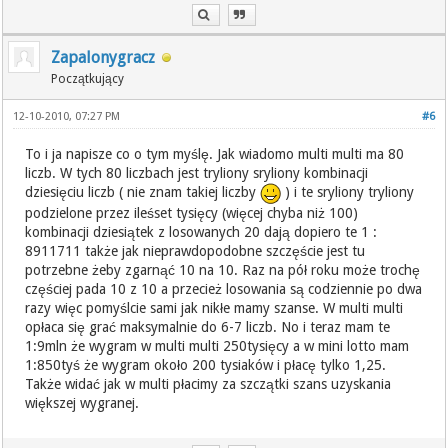
Zapalonygracz
Początkujący
12-10-2010, 07:27 PM
#6
To i ja napisze co o tym myślę. Jak wiadomo multi multi ma 80
liczb. W tych 80 liczbach jest tryliony sryliony kombinacji
dziesięciu liczb ( nie znam takiej liczby
) i te sryliony tryliony
podzielone przez ileśset tysięcy (więcej chyba niż 100)
kombinacji dziesiątek z losowanych 20 dają dopiero te 1 :
8911711 także jak nieprawdopodobne szczęście jest tu
potrzebne żeby zgarnąć 10 na 10. Raz na pół roku może trochę
częściej pada 10 z 10 a przecież losowania są codziennie po dwa
razy więc pomyślcie sami jak nikłe mamy szanse. W multi multi
opłaca się grać maksymalnie do 6-7 liczb. No i teraz mam te
1:9mln że wygram w multi multi 250tysięcy a w mini lotto mam
1:850tyś że wygram około 200 tysiaków i płacę tylko 1,25.
Także widać jak w multi płacimy za szczątki szans uzyskania
większej wygranej.