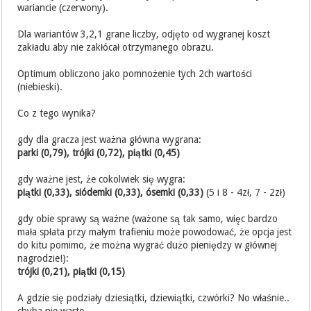
wariancie (czerwony).
Dla wariantów 3,2,1 grane liczby, odjęto od wygranej koszt
zakładu aby nie zakłócał otrzymanego obrazu.
Optimum obliczono jako pomnożenie tych 2ch wartości
(niebieski).
Co z tego wynika?
gdy dla gracza jest ważna główna wygrana:
parki (0,79), trójki (0,72), piątki (0,45)
gdy ważne jest, że cokolwiek się wygra:
piątki (0,33), siódemki (0,33), ósemki (0,33)
(5 i 8 - 4zł, 7 - 2zł)
gdy obie sprawy są ważne (ważone są tak samo, więc bardzo
mała spłata przy małym trafieniu może powodować, że opcja jest
do kitu pomimo, że można wygrać dużo pieniędzy w głównej
nagrodzie!):
trójki (0,21), piątki (0,15)
A gdzie się podziały dziesiątki, dziewiątki, czwórki? No właśnie..