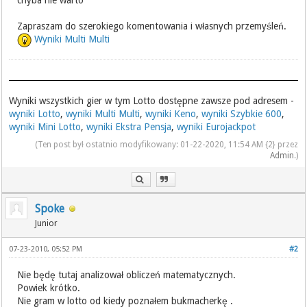
chyba nie warto
Zapraszam do szerokiego komentowania i własnych przemyśleń.
Wyniki Multi Multi
Wyniki wszystkich gier w tym Lotto dostępne zawsze pod adresem -
wyniki Lotto
,
wyniki Multi Multi
,
wyniki Keno
,
wyniki Szybkie 600
,
wyniki Mini Lotto
,
wyniki Ekstra Pensja
,
wyniki Eurojackpot
(Ten post był ostatnio modyfikowany: 01-22-2020, 11:54 AM {2} przez
Admin
.)
Spoke
Junior
07-23-2010, 05:52 PM
#2
Nie będę tutaj analizował obliczeń matematycznych.
Powiek krótko.
Nie gram w lotto od kiedy poznałem bukmacherkę .