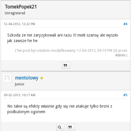
TomekPopek21
Unregistered
12-04-2012, 12:22 PM
#4
Szkoda że nie zaryzykowali ani razu !!! mieli szansę ale wyszło
jak zawsze he he
(Ten post był ostatnio modyfikowany: 12-04-2012, 09:10 PM {2} przez
Admin
.)
mentolowy
Junior
09-02-2013, 10:17 AM
#5
No takie są efekty właśnie gdy się nie atakuje tylko broni z
podkulonym ogonem