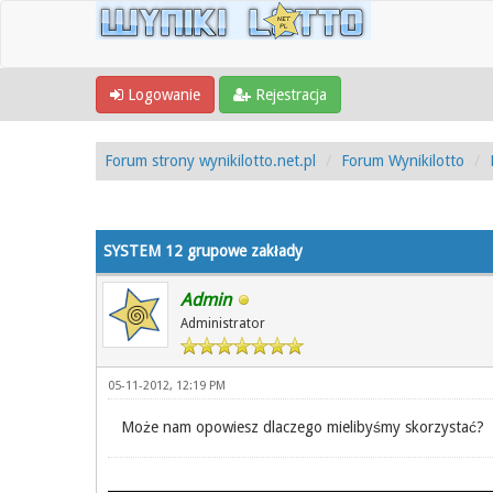
Logowanie
Rejestracja
Forum strony wynikilotto.net.pl
Forum Wynikilotto
0 Głosów - 0 Średnio
1
2
3
4
5
SYSTEM 12 grupowe zakłady
Admin
Administrator
05-11-2012, 12:19 PM
Może nam opowiesz dlaczego mielibyśmy skorzystać?