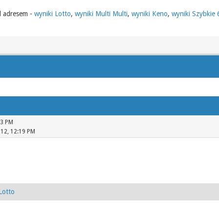
d adresem -
wyniki Lotto
,
wyniki Multi Multi
,
wyniki Keno
,
wyniki Szybkie
03 PM
012, 12:19 PM
Lotto