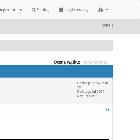
iejsze posty
Szukaj
Użytkownicy
Witaj!
Ocena wątku:
Liczba postów: 238
99
Dołączył: Jul 2010
Reputacja:
1
#2