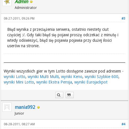
Admin
Administrator
08-27-2011, 09:26 PM
#3
Błąd wynika z przeciążenia serwera, ostatnio niestety ciut
częściej :/. Gdy taki błąd się pojawi proszę odczekać z minutę i
wtedy odświeżyć, błąd się pojawia pojawia przy dużej ilości
userów na stronie.
Wyniki wszystkich gier w tym Lotto dostępne zawsze pod adresem -
wyniki Lotto
,
wyniki Multi Multi
,
wyniki Keno
,
wyniki Szybkie 600
,
wyniki Mini Lotto
,
wyniki Ekstra Pensja
,
wyniki Eurojackpot
mania992
Junior
08-28-2011, 08:27 AM
#4