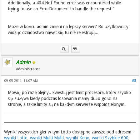
Additionally, a 404 Not Found error was encountered while
trying to use an ErrorDocument to handle the request."
Może w końcu admin zmieni na lepszy serwer? Bo użytkownicy
widząc dziadostwo nawet się tu nie rejestrują...
Admin
Administrator
09-05-2011, 11:07 AM
#8
Mówię po raz kolejny.. kwestią jest limit procesora, który szybko
się zużywa kiedy podczas losowania mamy dużo gości na
stronie, a takie limity są na każdym serwerze współdzielonym.
Wyniki wszystkich gier w tym Lotto dostępne zawsze pod adresem -
wyniki Lotto
,
wyniki Multi Multi
,
wyniki Keno
,
wyniki Szybkie 600
,