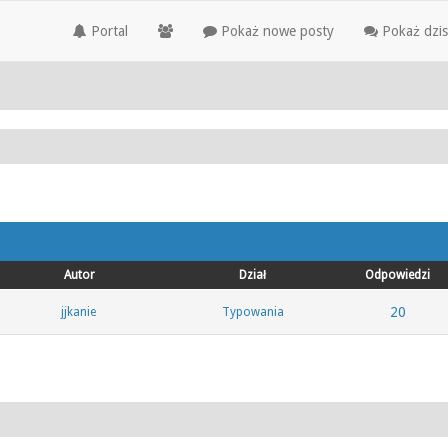
Portal
Pokaż nowe posty
Pokaż dzis
Autor
Dział
Odpowiedzi
20
jjkanie
Typowania