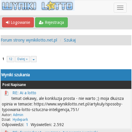
Logowanie
Rejestracja
Forum strony wynikilotto.net.pl
Szukaj
1
12
Dalej »
Wyniki szukania
Post
Napisane
RE: Ai a lotto
temat ciekawy, ale konkluzja prosta - nie warto ;) moja dłuższa
opinia w temacie: https://www.wynikilotto.net.pl/artykuly/sposoby-
typowania-lotto-sztuczna-inteligencja,751/
Admin
Hydepark
1
2.592