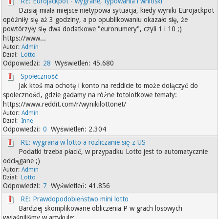
RE: Eurojackpot - wygrane, typowania i wnioski
Dzisiaj miała miejsce nietypowa sytuacja, kiedy wyniki Eurojackpot
opóźniły się aż 3 godziny, a po opublikowaniu okazało się, że
powtórzyły się dwa dodatkowe "euronumery", czyli 1 i 10 ;)
https://www...
Admin
Lotto
28
45.680
Społeczność
Jak ktoś ma ochotę i konto na reddicie to może dołączyć do
społeczności, gdzie gadamy na różne totolotkowe tematy:
https://www.reddit.com/r/wynikilottonet/
Admin
Inne
0
2.304
RE: wygrana w lotto a rozliczanie się z US
Podatki trzeba płacić, w przypadku Lotto jest to automatycznie
odciągane ;)
Admin
Lotto
7
41.856
RE: Prawdopodobieństwo mini lotto
Bardziej skomplikowane obliczenia P w grach losowych
wyjaśniliśmy w artykule: