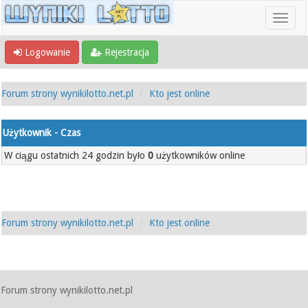
Logowanie
Rejestracja
Forum strony wynikilotto.net.pl
Kto jest online
Użytkownik - Czas
W ciągu ostatnich 24 godzin było
0
użytkowników online
Forum strony wynikilotto.net.pl
Kto jest online
Forum strony wynikilotto.net.pl