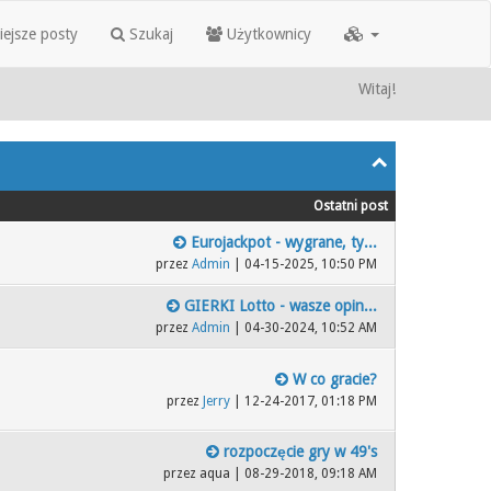
iejsze posty
Szukaj
Użytkownicy
Witaj!
Ostatni post
Eurojackpot - wygrane, ty...
przez
Admin
| 04-15-2025, 10:50 PM
GIERKI Lotto - wasze opin...
przez
Admin
| 04-30-2024, 10:52 AM
W co gracie?
przez
Jerry
| 12-24-2017, 01:18 PM
rozpoczęcie gry w 49's
przez aqua | 08-29-2018, 09:18 AM