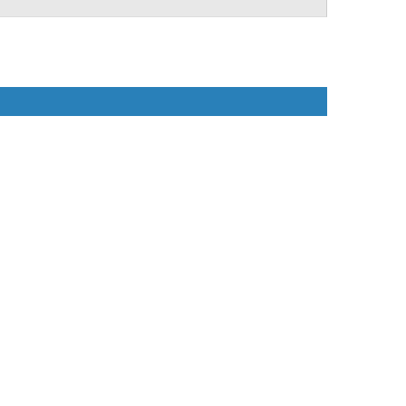
h) oraz 26 gości.
7121
Kontakt