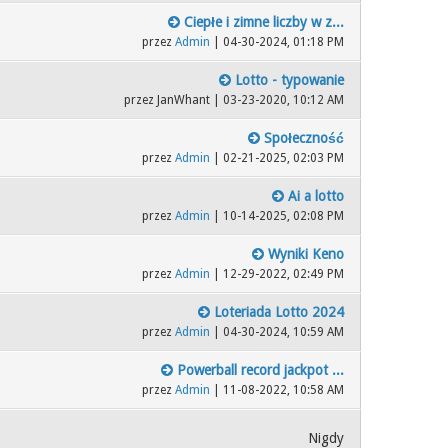
Ciepłe i zimne liczby w z...
przez
Admin
| 04-30-2024, 01:18 PM
Lotto - typowanie
przez JanWhant | 03-23-2020, 10:12 AM
Społeczność
przez
Admin
| 02-21-2025, 02:03 PM
Ai a lotto
przez
Admin
| 10-14-2025, 02:08 PM
Wyniki Keno
przez
Admin
| 12-29-2022, 02:49 PM
Loteriada Lotto 2024
przez
Admin
| 04-30-2024, 10:59 AM
Powerball record jackpot ...
przez
Admin
| 11-08-2022, 10:58 AM
Nigdy