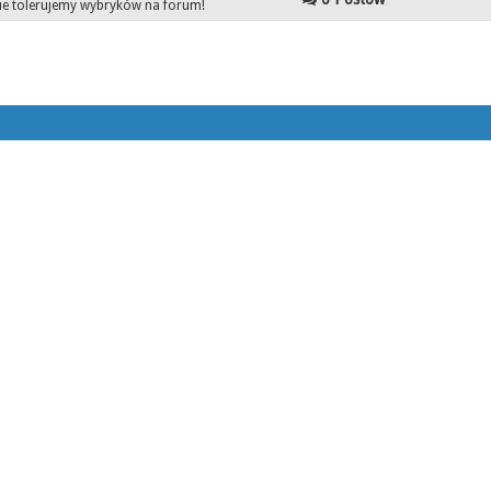
Nie tolerujemy wybryków na forum!
Kto jest online [
Szczegóły
]
aktywnych w ciągu ostatnich 15 minut: 0 zarejestrowanych (w tym 0 niewidocznyc
Google
1758
697
Partners: