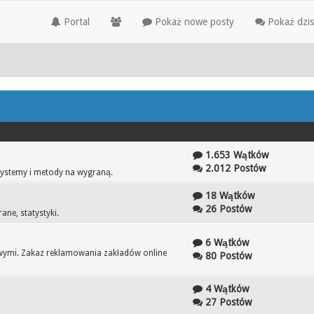
Portal
Pokaż nowe posty
Pokaż dzis
1.653 Wątków
2.012 Postów
! Systemy i metody na wygraną.
18 Wątków
26 Postów
ne, statystyki.
6 Wątków
wymi. Zakaz reklamowania zakładów online
80 Postów
4 Wątków
27 Postów