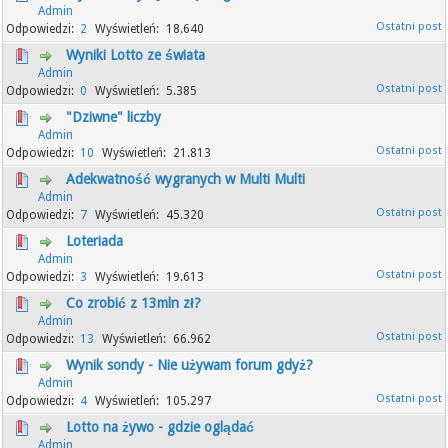
Admin
2
18.640
Wyniki Lotto ze świata
Admin
0
5.385
"Dziwne" liczby
Admin
10
21.813
Adekwatność wygranych w Multi Multi
Admin
7
45.320
Loteriada
Admin
3
19.613
Co zrobić z 13mln zł?
Admin
13
66.962
Wynik sondy - Nie używam forum gdyż?
Admin
4
105.297
Lotto na żywo - gdzie oglądać
Admin