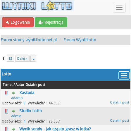
Logowanie
Rejestracja
Forum strony wynikilotto.net.pl
Forum Wynikilotto
1
83
Dalej »
Lotto
Temat
/
Autor
Ostatni post
Kaskada
adamo
8
44.398
Studio Lotto
Admin
4
28.337
Wynik sondy - Jak często grasz w lotka?