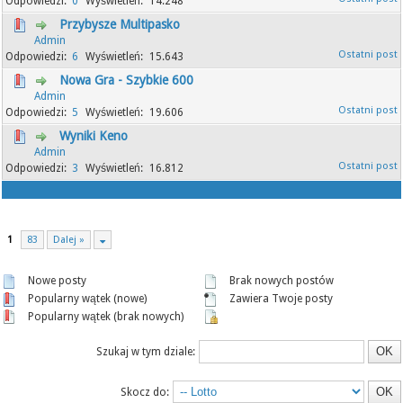
0
14.248
Przybysze Multipasko
Admin
6
15.643
Nowa Gra - Szybkie 600
Admin
5
19.606
Wyniki Keno
Admin
3
16.812
1
83
Dalej »
Nowe posty
Brak nowych postów
Popularny wątek (nowe)
Zawiera Twoje posty
Popularny wątek (brak nowych)
Szukaj w tym dziale:
Skocz do: