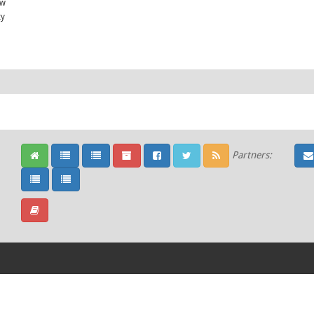
ów
ty
Partners: