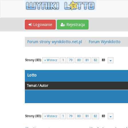
Logowanie
Rejestracja
Forum strony wynikilotto.net.pl
Forum Wynikilotto
Strony (83):
« Wstecz
1
79
80
81
82
83
Lotto
Temat
/
Autor
Strony (83):
« Wstecz
1
79
80
81
82
83