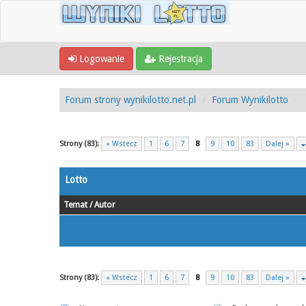
Logowanie
Rejestracja
Forum strony wynikilotto.net.pl
Forum Wynikilotto
Strony (83):
« Wstecz
1
6
7
8
9
10
83
Dalej »
Lotto
Temat
/
Autor
Strony (83):
« Wstecz
1
6
7
8
9
10
83
Dalej »