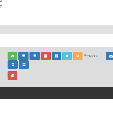
ów
ty
Partners: