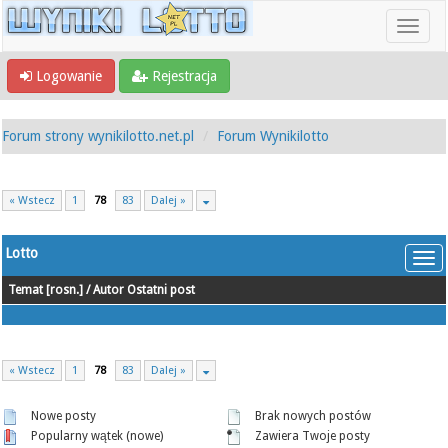
Logowanie
Rejestracja
Forum strony wynikilotto.net.pl
Forum Wynikilotto
« Wstecz
1
78
83
Dalej »
Lotto
Temat
[
rosn.
]
/
Autor
Ostatni post
« Wstecz
1
78
83
Dalej »
Nowe posty
Brak nowych postów
Popularny wątek (nowe)
Zawiera Twoje posty