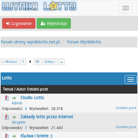
Logowanie
Rejestracja
Forum strony wynikilotto.net.pl
Forum Wynikilotto
« Wstecz
1
4
83
Dalej »
Lotto
Temat
/
Autor
Ostatni post
Studio Lotto
Admin
4
28.318
Zakłady lotto przez internet
skrypter
3
21.443
Klątwa i loterie :)