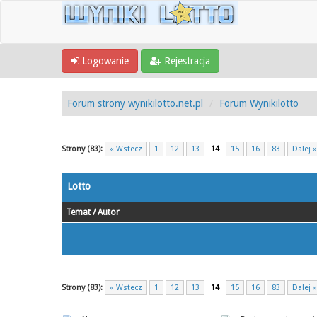
Logowanie
Rejestracja
Forum strony wynikilotto.net.pl
Forum Wynikilotto
Strony (83):
« Wstecz
1
12
13
14
15
16
83
Dalej »
Lotto
Temat
/
Autor
Strony (83):
« Wstecz
1
12
13
14
15
16
83
Dalej »