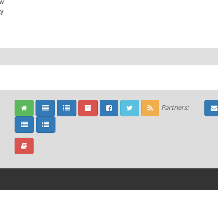
ów
ty
Partners: