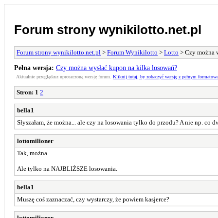
Forum strony wynikilotto.net.pl
Forum strony wynikilotto.net.pl
>
Forum Wynikilotto
>
Lotto
> Czy można w
Pełna wersja:
Czy można wysłać kupon na kilka losowań?
Aktualnie przeglądasz uproszczoną wersję forum.
Kliknij tutaj, by zobaczyć wersję z pełnym formatow
Stron:
1
2
bella1
Słyszałam, że można... ale czy na losowania tylko do przodu? A nie np. co 
lottomilioner
Tak, można.
Ale tylko na NAJBLIŻSZE losowania.
bella1
Muszę coś zaznaczać, czy wystarczy, że powiem kasjerce?
lottomilioner