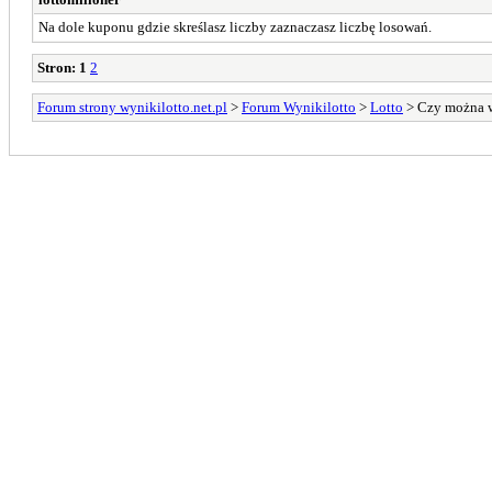
Na dole kuponu gdzie skreślasz liczby zaznaczasz liczbę losowań.
Stron:
1
2
Forum strony wynikilotto.net.pl
>
Forum Wynikilotto
>
Lotto
> Czy można w