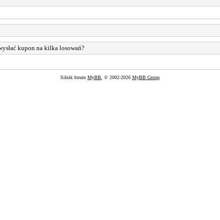
ysłać kupon na kilka losowań?
Silnik forum
MyBB
, © 2002-2026
MyBB Group