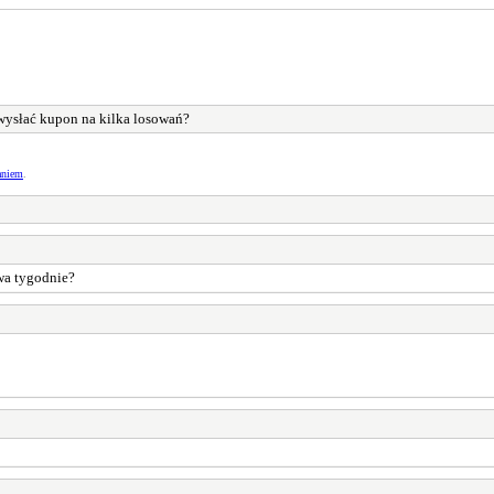
ysłać kupon na kilka losowań?
aniem
.
dwa tygodnie?